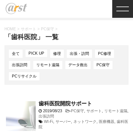
HOME
>
サポート
>
PC保守
>
「歯科医院」 一覧
PICK UP
全て
修理
出張・訪問
PC修理
出張訪問
リモート遠隔
データ救出
PC保守
PCリサイクル
歯科医院開院サポート
2019/08/23
-
PC保守
,
サポート
,
リモート遠隔
,
出張訪問
WI-Fi
,
サーバー
,
ネットワーク
,
医療機器
,
歯科医
院