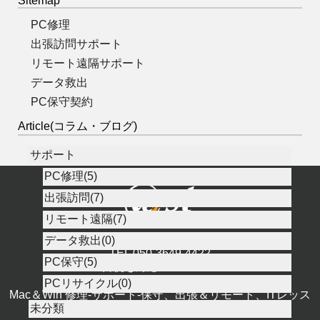
Sitemap
PC修理
出張訪問サポート
リモート遠隔サポート
データ救出
PC保守契約
Article(コラム・ブログ)
サポート
PC修理(5)
出張訪問(7)
リモート遠隔(7)
株式会社アースト
データ救出(0)
TEL 050-3649-4422
PC保守(5)
土日祝も対応 10:00～19:00
PCリサイクル(0)
Mac＆Win 修理-サポート-保守、出張＆リモート、ITレッス
未分類
ン、FileMaker-Web-システム開発