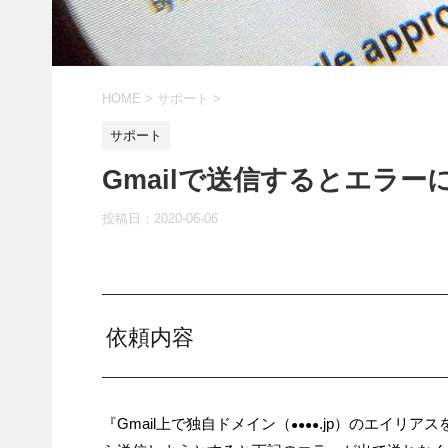
HOME
>
サポート
>
サポート
Gmailで送信するとエラー
投稿日：
2020-06-06
依頼内容
『Gmail上で独自ドメイン（
.jp）のエイリア
●●●●